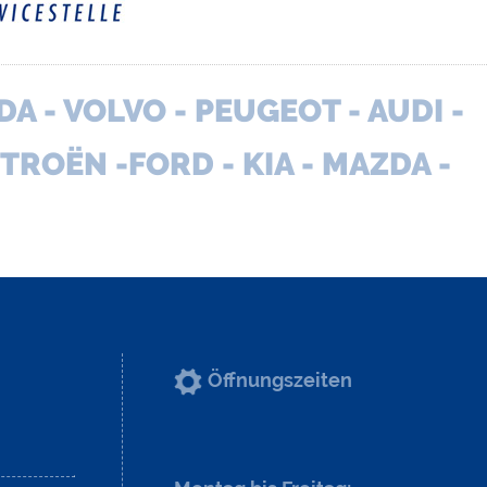
 - VOLVO - PEUGEOT - AUDI -
ITROËN -FORD - KIA - MAZDA -
Öffnungszeiten