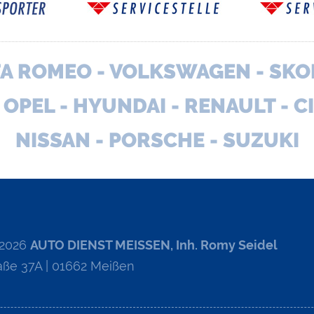
FA ROMEO - VOLKSWAGEN - SKODA
- OPEL - HYUNDAI - RENAULT - C
NISSAN - PORSCHE - SUZUKI
 2026
AUTO DIENST MEISSEN, Inh. Romy Seidel
aße 37A | 01662 Meißen