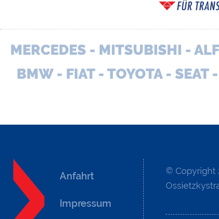
MERCEDES - MITSUBISHI - AL
BMW - FIAT - TOYOTA - SEAT 
© Copyright
Anfahrt
Ossietzkystr
Impressum